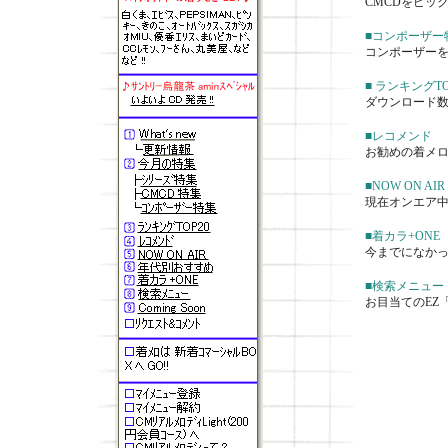
CMCDをピッ
■コンポーザー
コンポーザー
■ ランキングTO
ダウンロード数
■レコメンド
お勧めの着メ
■NOW ON AIR
現在オンエア中
■着カラ+ONE
今までになか
■検索メニュー
お目当てのEZ