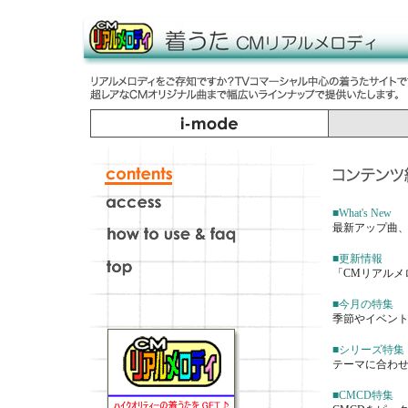
■What's New
最新アップ曲
■更新情報
「CMリアルメ
■今月の特集
季節やイベン
■シリーズ特集
テーマに合わ
■CMCD特集